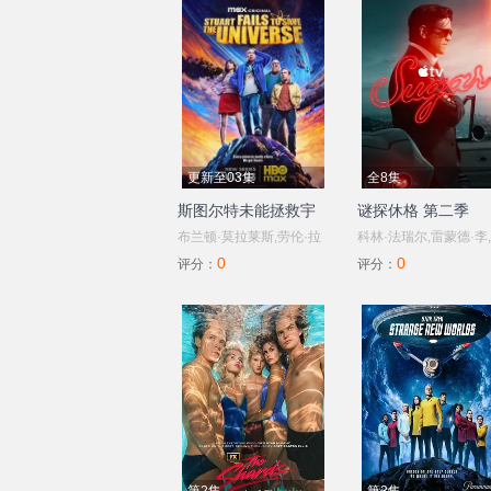
更新至03集
全8集
斯图尔特未能拯救宇
谜探休格 第二季
宙
布兰顿·莫拉莱斯,劳伦·拉
科林·法瑞尔,雷蒙德·李
0
0
普库斯,布莱恩·波塞恩,约
伊·惠格姆,杰克·托帕利
评分：
评分：
翰·罗斯·鲍伊,丁瑞奇,乔什·
劳拉·唐奈里,托尼·达尔
布雷纳,凯文·苏斯曼,路易
萨莎·卡莱,河镇,布赖恩
斯·穆斯蒂略,瑞恩·卡特赖
利斯,艾琳·吴
特,阿蒂克斯·巴塔坎,雅沙·
斯莱瑟斯,维奥莱特·林
茨,Brooklyn·Rose,Gastón·Brouet,Anthony·Giangran