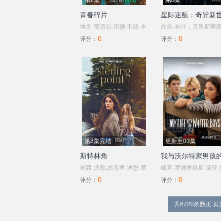
第2集
第3集
青春碎片
星际迷航：奇异新世.
埃文·蕾切尔·伍德,韦斯·本
杰丝·布什，克里斯蒂娜
0
0
特利,凯雅·基伯,克里斯·康
钟，西莉亚·罗丝·古丁
评分：
评分：
纳,伊格比·里格尼,丹尼尔·
阿德里安·霍姆斯，克
戴尔,荷默·基尔,格拉汉姆·
汀·霍恩，丹·让诺特，
坎贝尔,海斯·华
罗尔·凯恩，亚历克丝·
纳,Jordan·Roth,Sierra·Stoliar,Bella·Valdes,Constan
普，安松·蒙特，
Chris,Myers，梅利莎·
维亚，比安卡·努加拉
利安·奥沙利文，巴布斯
奥卢桑莫昆，帕顿·奥
第8集完结
更新至03集
尔特
斯特林角
我与沃尔特家男孩的.
米西·派勒,杰弗里·迪恩·摩
妮基·罗德里格斯,诺亚·
0
0
根,凯蒂·道格拉斯,艾拉·鲁
朗德,阿什比·金特里,艾
评分：
评分：
宾,艾米丽·霍菲尔,博·布拉
克·阿雷兰尼斯
加森,卢克·艾沃雷多,西德
共6720条数据 页次
哈特·沙玛,丹尼尔·奎恩-托