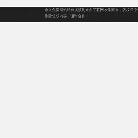
伊,基恩·鲁法
永久免费网站所有视频均来自互联网收集而来，版权归原
洛,Mabel·Strachan,雅各
删除侵权内容，谢谢合作！
布·怀特达克-拉
瓦,Nikko·Angelo·Hinayo,Christopher·Omari,
凯特·惠勒