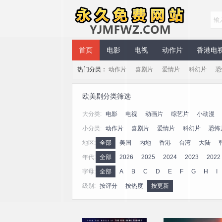
永久免费网站
首页
电影
电视
动作片
香港电
热门分类：
动作片
喜剧片
爱情片
科幻片
恐
欧美剧分类筛选
大分类:
电影
电视
动画片
综艺片
小动漫
小分类:
动作片
喜剧片
爱情片
科幻片
恐怖
地区:
全部
美国
内地
香港
台湾
大陆
年代:
全部
2026
2025
2024
2023
2022
2006
字母:
全部
A
B
C
D
E
F
G
H
I
级别:
按评分
按热度
按更新