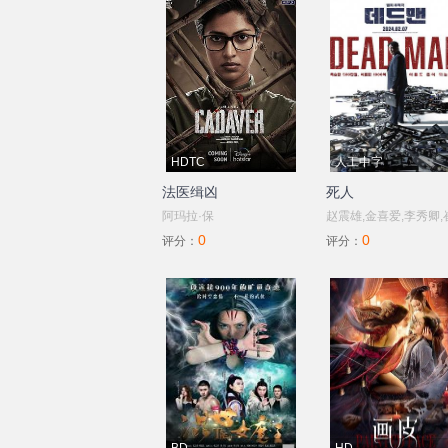
HDTC
人工中字
法医缉凶
死人
阿玛拉·保
赵震雄,金喜爱,李秀卿,
0
0
罗,Riythvika,Panneerselvam,Munishkanth,
秀英,崔载雄,朴浩山,金
评分：
评分：
哈里什·乌达
海,李时勋,全茂松
曼,Athulya,Thrigun