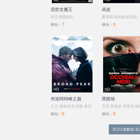
BD
HD
混世女魔王
画皮
刘子漫魏骏杰
夏若妍,陈柏融,杜禹彤
7
0
评分：
评分：
HD
HD
布洛阿特峰之巅
黑眼镜
大卫·奥格尼克,玛雅·奥丝
艾莎·阿基多,伊莱尼·帕
0
0
塔泽斯卡,卢卡斯·辛拉特,
托雷
评分：
评分：
马尔桑·恰尼克,彼得·格洛
利,Andrea,Gherpelli,Ma
瓦茨基,伊雷纽什·乔普,托
葆拉·桑
共231条数据 页次
马什·萨普里
博,Ivan,Alovisio,Gius