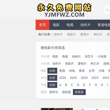
永久免费网站
首页
电影
电视
动作片
香港电
热门分类：
动作片
喜剧片
爱情片
科幻片
恐
微电影分类筛选
大分类:
电影
电视
动画片
综艺片
小动漫
小分类:
动作片
喜剧片
爱情片
科幻片
恐怖
地区:
全部
美国
内地
香港
台湾
大陆
年代:
全部
2026
2025
2024
2023
2022
2006
字母:
全部
A
B
C
D
E
F
G
H
I
级别:
按评分
按热度
按更新