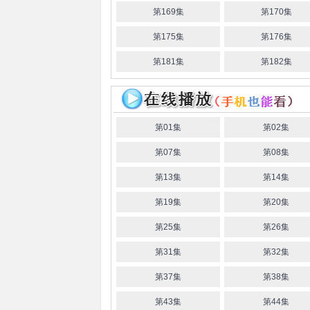
第169集
第170集
第175集
第176集
第181集
第182集
第01集
第02集
第07集
第08集
第13集
第14集
第19集
第20集
第25集
第26集
第31集
第32集
第37集
第38集
第43集
第44集