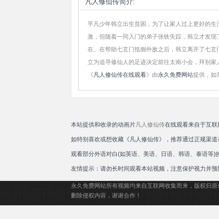
凡人修仙传
简介:
平凡少年韩立出生贫困，为了让家人过上更好的生
激，但随着一同入门的弟子张铁失踪，韩立才发现
在。在帮助七玄门抵御外敌之后，韩立离开了七玄
立为追寻修仙人的足迹决定前往太南小会，拜别家
《
凡人修仙传在线观看
》由
永久免费网站
提供，如
本站提供和收录的动画片
凡人修仙传
在线观看来自于互联
如特别喜欢或想收藏《凡人修仙传》，推荐通过正规渠道
观看部分外语对白(如英语、美语、日语、韩语、泰语等
友情提示：请勿长时间观看本站视频，注意保护视力并预
永久免费网站所有视频均来自互联网收集而来，版权归原
删除侵权内容，谢谢合作！