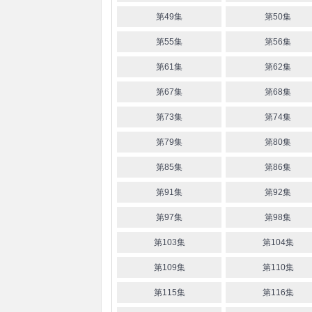
第49集
第50集
第55集
第56集
第61集
第62集
第67集
第68集
第73集
第74集
第79集
第80集
第85集
第86集
第91集
第92集
第97集
第98集
第103集
第104集
第109集
第110集
第115集
第116集