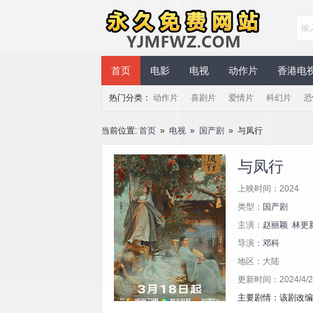
永久免费网站
首页
电影
电视
动作片
香港电
热门分类：
动作片
喜剧片
爱情片
科幻片
恐
当前位置:
首页
»
电视
»
国产剧
» 与凤行
与凤行
上映时间：2024
类型：
国产剧
主演：
赵丽颖
林更
导演：
邓科
地区：大陆
更新时间：2024/4/21
主要剧情：该剧改编