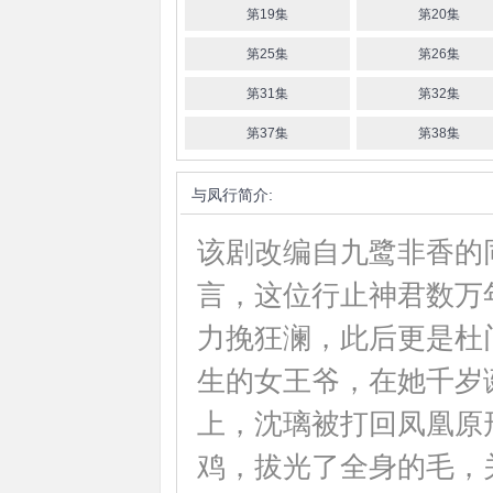
第19集
第20集
第25集
第26集
第31集
第32集
第37集
第38集
与凤行
简介:
该剧改编自九鹭非香的
言，这位行止神君数万
力挽狂澜，此后更是杜
生的女王爷，在她千岁
上，沈璃被打回凤凰原
鸡，拔光了全身的毛，