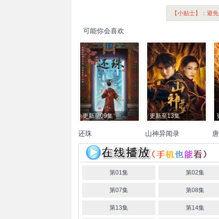
【小贴士】：避免
可能你会喜欢
更新至09集
更新至13集
还珠
山神异闻录
唐
胡连馨
罗一舟
焉栩嘉
金
黄俊捷
丁笑滢
杨
子璇
袁梓铭
张俊杰
徐媛
创
屹娜
魏巍
黄思瑞
曹艳艳
第01集
第02集
第07集
第08集
第13集
第14集