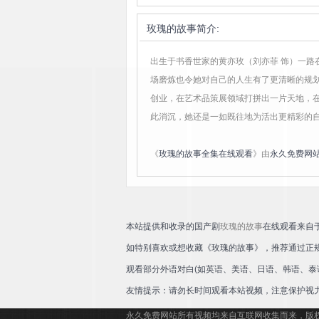
玫瑰的故事
简介:
出生于书香世家的黄亦玫（刘亦菲 饰）一
场磨炼也令她对自己的人生有了更清晰的规
创业，在艺术品策展领域打拼出一片天地，
此消沉，她还是一如既往地为活出更精彩的
《
玫瑰的故事全集在线观看
》由
永久免费网
本站提供和收录的国产剧
玫瑰的故事
在线观看来自
如特别喜欢或想收藏《玫瑰的故事》，推荐通过正
观看部分外语对白(如英语、美语、日语、韩语、泰
友情提示：请勿长时间观看本站视频，注意保护视
永久免费网站所有视频均来自互联网收集而来，版