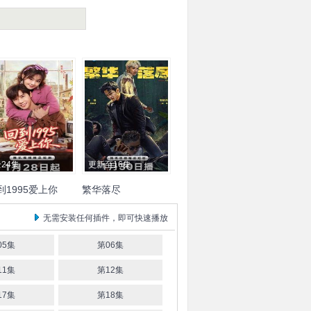
24集
更新至16集
到1995爱上你
繁华落尽
高政
陈芳彤
张冠森
聂
金瀚
李嘉诺
周峻纬
徐洁
无需安装任何插件，即可快速播放
芸
于佳琦
孙思凡
儿
林一霆
薛宇槟
05集
第06集
11集
第12集
17集
第18集