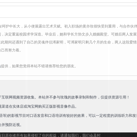
路在呵护中长大，从小便展露出艺术天赋。初入职场的黄亦玫很快受到重用，与合作伙
划，决定重返校园求学深造。毕业后，她和学长方协文步入婚姻殿堂。可婚后两人发展
在此期间还遇到了自己的灵魂伴侣溥家明，可溥家明只剩几个月的生命，两人这段爱情
自己而努力着。
站
提供，如果您觉得本站不错请推荐给您的朋友。
于互联网视频资源收集。本站并不参与玫瑰的故事录制和制作，仅提供资源引用！
规渠道在实体店或淘宝网购买正版影视音像作品。
语等)的影视节目对口语发音和口语培训有较好的效果，可以一定程度的训练听力和发
力并预防近视。
权归原创者所有如果侵犯了你的权益，请通知我们，我们会及时