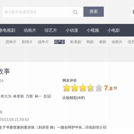
港电视剧
动画片
综艺片
小动漫
小视频
小电影
片
恐怖片
剧情片
战争片
国产剧
欧美剧
韩剧
泰剧
动画片
综
故事
网友评价
24
7
.8
分
佟大为
林更新
万茜
林一
彭冠
比较精彩(4评)
陆
11/16 21:59:43
生于书香世家的黄亦玫（刘亦菲 饰）一路在呵护中长...
详细剧情介绍