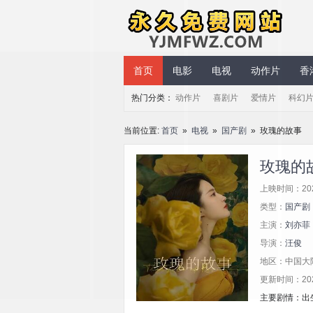
永久免费网站
首页
电影
电视
动作片
香
热门分类：
动作片
喜剧片
爱情片
科幻
当前位置:
首页
»
电视
»
国产剧
» 玫瑰的故事
玫瑰的
上映时间：20
类型：
国产剧
主演：
刘亦菲
导演：
汪俊
地区：中国大
更新时间：2025/
主要剧情：出