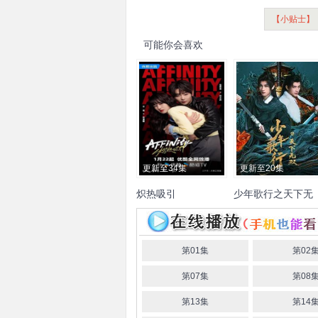
【小贴士】
可能你会喜欢
更新至34集
更新至20集
炽热吸引
少年歌行之天下无
双
崔雨鑫
方瑾
林泽辉
蔡正杰
曾雪瑶
超然
周子杰
第01集
第02
第07集
第08
第13集
第14