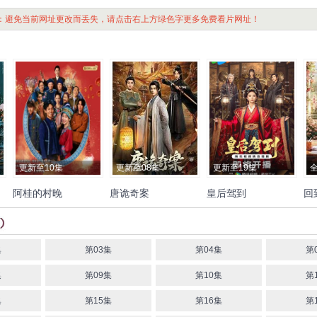
：避免当前网址更改而丢失，请点击右上方绿色字更多免费看片网址！
更新至10集
更新至08集
更新至19集
全
阿桂的村晚
唐诡奇案
皇后驾到
回
杨
克楠
陈梦希
张逸杰
管栎
侯呈玥
贺刚
戴娇倩
牟凤彬
任东霖
胡
代
吴春怡
张明明
金蒲
刘韵
彩虹
韦奕波
张炯敏
甘望
诗
涵
王岗
星
黑泽
徐艺真
戴凤仪
集
第03集
第04集
第
集
第09集
第10集
第
集
第15集
第16集
第