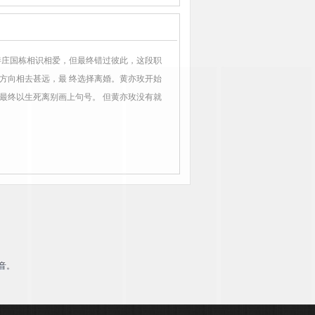
伴庄国栋相识相爱，但最终错过彼此，这段职
方向相去甚远，最 终选择离婚。黄亦玫开始
最终以生死离别画上句号。 但黄亦玫没有就
音。