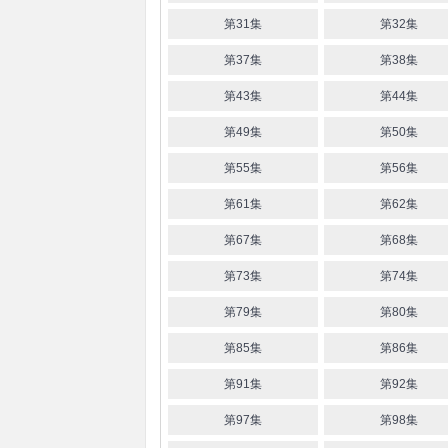
第31集
第32集
第37集
第38集
第43集
第44集
第49集
第50集
第55集
第56集
第61集
第62集
第67集
第68集
第73集
第74集
第79集
第80集
第85集
第86集
第91集
第92集
第97集
第98集