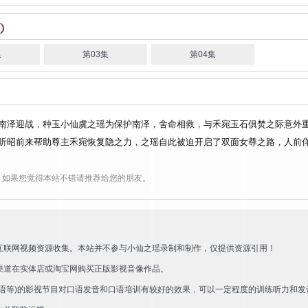
集
第03集
第04集
南泽迎战，种玉小仙虞之瑶为保护南泽，舍命相救，与禾宛玉石俱焚之际意外
听昭前来帮助尊主禾宛恢复隐之力，之瑶自此被迫开启了双面女尊之路，人前
，如果您觉得本站不错请推荐给您的朋友。
互联网视频资源收集。本站并不参与小仙之瑶录制和制作，仅提供资源引用！
渠道在实体店或淘宝网购买正版影视音像作品。
语等)的影视节目对口语发音和口语培训有较好的效果，可以一定程度的训练听力和发