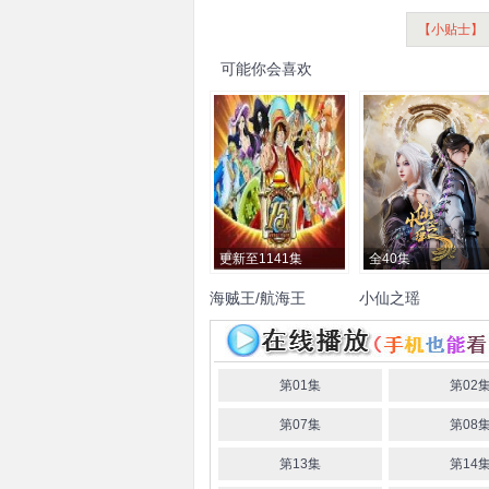
【小贴士】
可能你会喜欢
更新至1141集
全40集
海贼王/航海王
小仙之瑶
田中真弓
中井和哉
第01集
第02
第07集
第08
第13集
第14