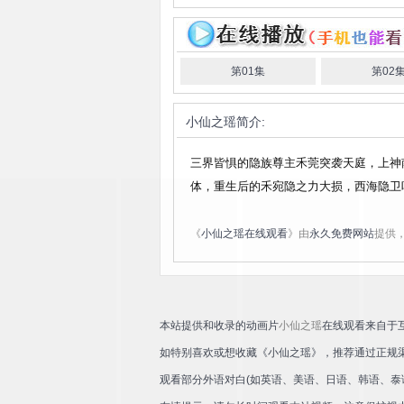
第01集
第02
小仙之瑶
简介:
三界皆惧的隐族尊主禾莞突袭天庭，上神
体，重生后的禾宛隐之力大损，西海隐卫
《
小仙之瑶在线观看
》由
永久免费网站
提供
本站提供和收录的动画片
小仙之瑶
在线观看来自于
如特别喜欢或想收藏《小仙之瑶》，推荐通过正规
观看部分外语对白(如英语、美语、日语、韩语、泰