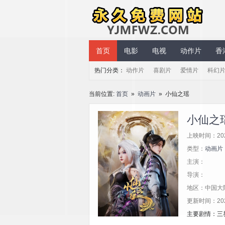
永久免费网站
首页
电影
电视
动作片
香
热门分类：
动作片
喜剧片
爱情片
科幻
当前位置:
首页
»
动画片
» 小仙之瑶
小仙之
上映时间：20
类型：
动画片
主演：
导演：
地区：中国大
更新时间：2025/
主要剧情：三