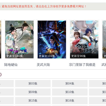
：避免当前网址更改而丢失，请点击右上方绿色字更多免费看片网址！
更新至146集
更新至103集
更新至96集
更
陆地键仙
灵武大陆
宗门里除了我都是
武
卧底
杨凯祺
赵爽
聂曦映
李逸
武
尹博一
张家辉
张雪敏
傅
婷云
幽幽
孔天畅
刘一鸣
集
第03集
第04集
第
唐明冬
赵熠彤
黄伟忠
集
第09集
第10集
第
集
第15集
第16集
第