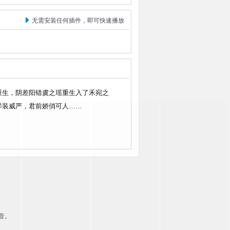
无需安装任何插件，即可快速播放
重生，阴差阳错虞之瑶重生入了禾宛之
佯装威严，君前娇俏可人……
音。