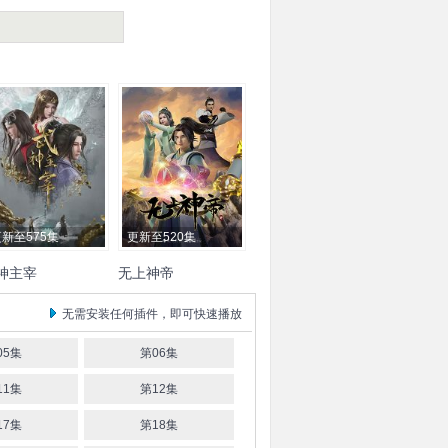
新至575集
更新至520集
神主宰
无上神帝
神主宰
内详
无需安装任何插件，即可快速播放
05集
第06集
11集
第12集
17集
第18集