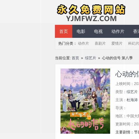
永久免费网站
首页
电影
电视
动作片
香
热门分类：
动作片
喜剧片
爱情片
科幻
当前位置:
首页
»
综艺片
» 心动的信号 第八季
心动的
上映时间：20
类型：
综艺片
主演：
杜海涛
导演：
地区：中国大
更新时间：2025/
主要剧情：节