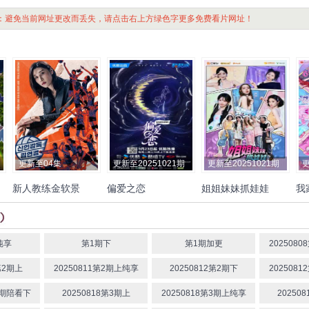
：避免当前网址更改而丢失，请点击右上方绿色字更多免费看片网址！
更新至04集
更新至20251021期
更新至20251021期
更
新人教练金软景
偏爱之恋
姐姐妹妹抓娃娃
我
尹
金软景
夫胜宽
戚薇
张雨绮
李一桐
李雪
孙
琴
田曦薇
张艺凡
齐
纯享
第1期下
第1期加更
202508
第2期上
20250811第2期上纯享
20250812第2期下
202508
第2期陪看下
20250818第3期上
20250818第3期上纯享
20250