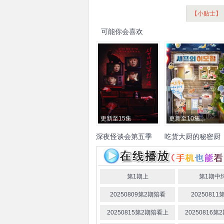
【小贴士】
可能你会喜欢
更新至15集
更新至10集
深夜怪谈会第五季
吃货大厨的秘密厨
房
金九拉
金淑
金浩英
池艺
尹男老
林泰訓
李大卫
恩
斗俊
金民成
第1期上
第1期中
20250809第2期陪看
20250811
20250815第2期陪看上
20250816