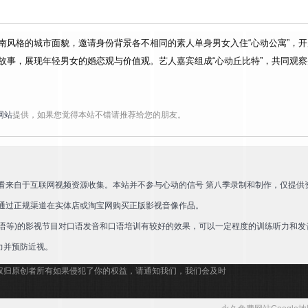
南风格的城市面貌，邀请身份背景各不相同的素人单身男女入住“心动公寓”，
故事，展现年轻男女的婚恋观与价值观。艺人嘉宾组成“心动丘比特”，共同观
网站
提供，如果您觉得本站不错请推荐给您的朋友。
看来自于互联网视频资源收集。本站并不参与心动的信号 第八季录制和制作，仅提供
荐通过正规渠道在实体店或淘宝网购买正版影视音像作品。
语等)的影视节目对口语发音和口语培训有较好的效果，可以一定程度的训练听力和发
力并预防近视。
权归原创者所有如果侵犯了你的权益，请通知我们，我们会及时