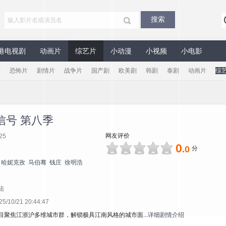
港电视剧
动画片
综艺片
小动漫
小视频
小电影
片
恐怖片
剧情片
战争片
国产剧
欧美剧
韩剧
泰剧
动画片
综
信号 第八季
网友评价
25
0
.0
分
哈妮克孜
马伯骞
钱庄
徐明浩
陆
10/21 20:44:47
目聚焦江浙沪多维城市群，解锁极具江南风格的城市面...
详细剧情介绍