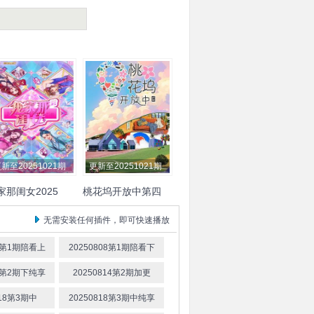
新至20251021期
更新至20251021期
家那闺女2025
桃花坞开放中第四
季
怡
张予曦
管乐
孟映宏
丁笑滢
甘望星
官鸿
古子
无需安装任何插件，即可快速播放
思钧
小鹿
李松蔚
成
08第1期陪看上
20250808第1期陪看下
12第2期下纯享
20250814第2期加更
818第3期中
20250818第3期中纯享