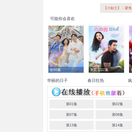
【小贴士】：避免
可能你会喜欢
全50集
更新至07集
华丽的日子
春日狂热
疯
丁一宇
郑仁仙
李泰兰
尹
安普贤
李主傧
车叙元
赵
金
贤旻
千虎珍
潘孝贞
尹周
俊英
李在仁
陈庆
相
金姬贞
朴成根
金正英
第01集
第02集
第07集
第08集
第13集
第14集