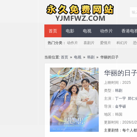
永久免费网站
首页
电影
电视
动作片
香港电
热门分类：
动作片
喜剧片
爱情片
科幻片
恐
当前位置:
首页
»
电视
»
韩剧
» 华丽的日子
华丽的日
上映时间：2025
类型：
韩剧
主演：
丁一宇
郑仁
导演：
金亨硕
地区：韩国
更新时间：2026/1/26
主要剧情：每个人都