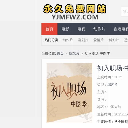
永久免费网站
首页
电影
电视
动作片
香港电
热门分类：
动作片
喜剧片
爱情片
科幻片
恐
当前位置:
首页
»
综艺片
» 初入职场·中医季
初入职场·
上映时间：2025
类型：
综艺片
主演：
导演：
地区：中国大陆
更新时间：2025/11/3
主要剧情：从全国甄选