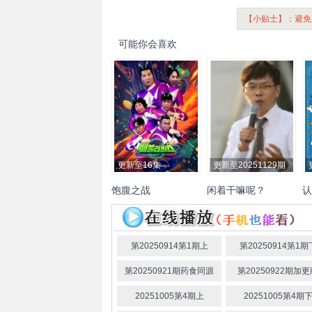
【小贴士】：避免
可能你会喜欢
更新至16集
更新至20251129期
饱腹之战
闲着干嘛呢？
认
申东熙
徐章勋
刘在锡
姜
章
第20250914第1期上
第20250914第1期
第20250921期药食同源
第20250922期加
20251005第4期上
20251005第4期