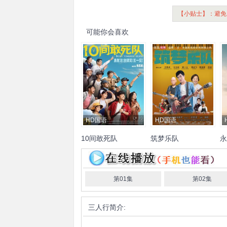
【小贴士】：避免
可能你会喜欢
HD国语
HD国语
10间敢死队
筑梦乐队
永
倪大红
田雨
蔡明
成泰燊
雷启飞
方青卓
杜玉明
黄
基
黄毅
齐溪
杨超越
张弛
丁
一山
彭波
曹查理
周小小
克
嘉丽
蒋龙
曹炳琨
王子川
阿郎李正
德
第01集
第02集
叶泉希
巴
比
三人行
简介:
曼
朗