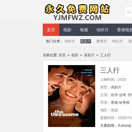
永久免费网站
首页
电影
电视
动作片
香港电
热门分类：
动作片
喜剧片
爱情片
科幻片
恐
当前位置:
首页
»
电影
»
喜剧片
» 三人行
三人行
上映时间：2025
类型：
喜剧片
主演：
佐伊·达奇
乔
导演：
查德·哈蒂根
地区：美国
更新时间：2026/7/17
主要剧情：A young man