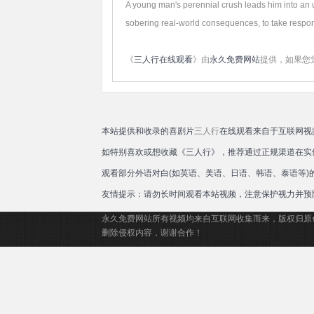
A young man's perennial crush leads him into an un
埃
sobering real-world consequences, to take responsib
Se
St
《
三人行在线观看
》由
永久免费网站
提供，如果您
本站提供和收录的喜剧片
三人行
在线观看来自于互联网视
如特别喜欢或想收藏《三人行》，推荐通过正规渠道在实
观看部分外语对白(如英语、美语、日语、韩语、泰语等
友情提示：请勿长时间观看本站视频，注意保护视力并预
永久免费网站所有视频均来自互联网收集而来，版权归原
删除侵权内容，谢谢合作！