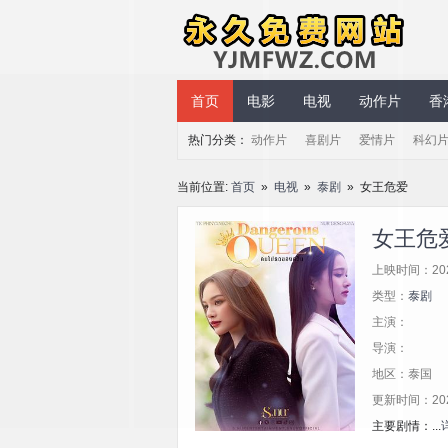
永久免费网站
首页
电影
电视
动作片
香
热门分类：
动作片
喜剧片
爱情片
科幻
当前位置:
首页
»
电视
»
泰剧
» 女王危爱
女王危
上映时间：20
类型：
泰剧
主演：
导演：
地区：泰国
更新时间：2025/
主要剧情：...