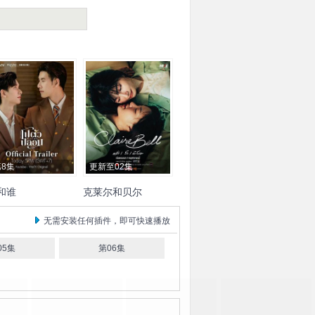
第8集
更新至02集
和谁
克莱尔和贝尔
纳科恩·库尔贾拉松巴特
希瑞瓦莉·司里威布恩
无需安装任何插件，即可快速播放
南塔德杰·索德希
Pan
Pangjie
Paphavarin
mintr
乔提帕·苏拉萨
Sawasdiwech
Kiss
05集
第06集
司提崇·皮叻陂
拉查蓬·
Sajeerat
Pongchaloem
诺玛契提
Barbell
Jirakit
Kanjanawaraporn
Attar
Natcha
Wongprasert
辰