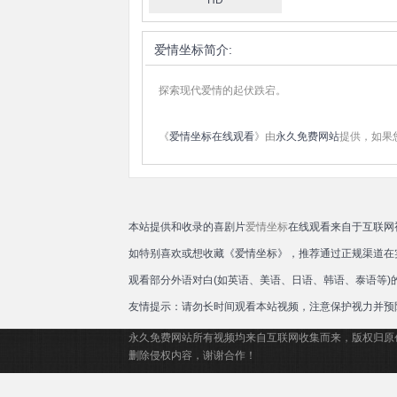
HD
Elena
Khan
Melissa
Bray
格
Ava
Blackwood
Connie
詹
爱情坐标
简介:
Manfredi
Ronald
P
德
Boone
Jr.
Cynthia
探索现代爱情的起伏跌宕。
Menard
Ara
《
爱情坐标在线观看
》由
永久免费网站
提供，如果
本站提供和收录的喜剧片
爱情坐标
在线观看来自于互联网
如特别喜欢或想收藏《爱情坐标》，推荐通过正规渠道在
观看部分外语对白(如英语、美语、日语、韩语、泰语等
友情提示：请勿长时间观看本站视频，注意保护视力并预
永久免费网站所有视频均来自互联网收集而来，版权归原
删除侵权内容，谢谢合作！