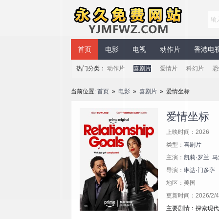
永久免费网站
首页
电影
电视
动作片
香港电
热门分类：
动作片
喜剧片
爱情片
科幻片
恐
当前位置:
首页
»
电影
»
喜剧片
» 爱情坐标
爱情坐标
上映时间：2026
类型：
喜剧片
主演：
凯莉·罗兰
马
导演：
琳达·门多萨
地区：美国
更新时间：2026/2/4 
主要剧情：探索现代爱