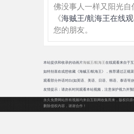
佛没事人一样又阳光自
《
海贼王/航海王在线观
您的朋友。
本站提供和收录的动画片
海贼王/航海王
在线观看来自于互
如特别喜欢或想收藏《海贼王/航海王》，推荐通过正规
观看部分外语对白(如英语、美语、日语、韩语、泰语等
友情提示：请勿长时间观看本站视频，注意保护视力并预
永久免费网站所有视频均来自互联网收集而来，版权归原
删除侵权内容，谢谢合作！