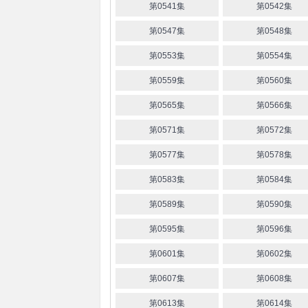
第0541集
第0542集
第0547集
第0548集
第0553集
第0554集
第0559集
第0560集
第0565集
第0566集
第0571集
第0572集
第0577集
第0578集
第0583集
第0584集
第0589集
第0590集
第0595集
第0596集
第0601集
第0602集
第0607集
第0608集
第0613集
第0614集