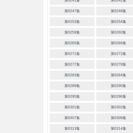
第0241集
第0242集
第0247集
第0248集
第0253集
第0254集
第0259集
第0260集
第0265集
第0266集
第0271集
第0272集
第0277集
第0278集
第0283集
第0284集
第0289集
第0290集
第0295集
第0296集
第0301集
第0302集
第0307集
第0308集
第0313集
第0314集