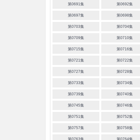
第0691集
第0692集
第0697集
第0698集
第0703集
第0704集
第0709集
第0710集
第0715集
第0716集
第0721集
第0722集
第0727集
第0728集
第0733集
第0734集
第0739集
第0740集
第0745集
第0746集
第0751集
第0752集
第0757集
第0758集
第0763集
第0764集