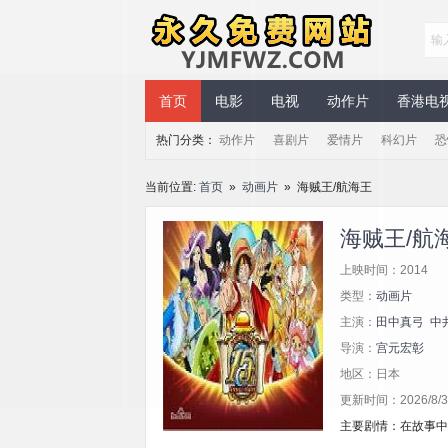
永久免费网站
首页
电影
电视
动作片
香港电
热门分类：
动作片
喜剧片
爱情片
科幻片
恐
当前位置:
首页
»
动画片
» 海贼王/航海王
海贼王/航
上映时间：2014
类型：
动画片
主演：
田中真弓
中
导演：
宫元宏彰
地区：日本
更新时间：2026/8/3 
主要剧情：在故事中