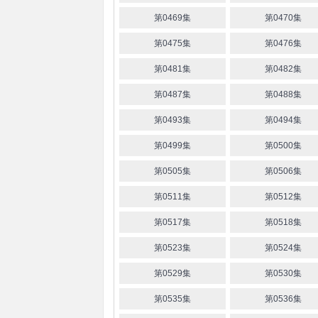
第0469集
第0470集
第0475集
第0476集
第0481集
第0482集
第0487集
第0488集
第0493集
第0494集
第0499集
第0500集
第0505集
第0506集
第0511集
第0512集
第0517集
第0518集
第0523集
第0524集
第0529集
第0530集
第0535集
第0536集