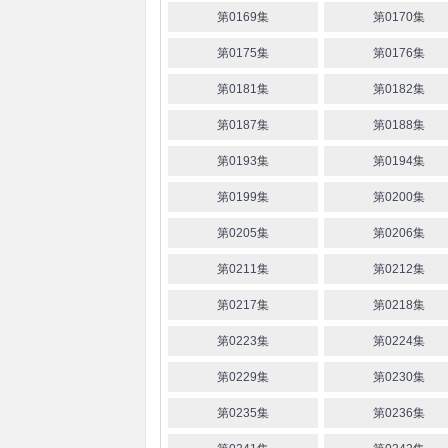
第0169集
第0170集
第0175集
第0176集
第0181集
第0182集
第0187集
第0188集
第0193集
第0194集
第0199集
第0200集
第0205集
第0206集
第0211集
第0212集
第0217集
第0218集
第0223集
第0224集
第0229集
第0230集
第0235集
第0236集